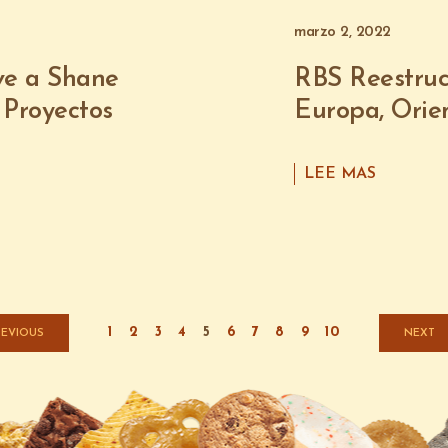
marzo 2, 2022
ve a Shane
RBS Reestruc
 Proyectos
Europa, Orie
LEE MAS
1
2
3
4
5
6
7
8
9
10
REVIOUS
NEXT