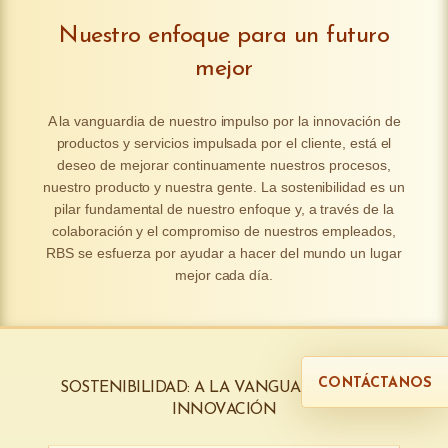
Nuestro enfoque para un futuro
mejor
A
la
vanguardia
de
nuestro
impulso
por
la
innovación
de
productos
y
servicios
impulsada
por
el
cliente
,
está
el
deseo
de
mejorar
continuamente
nuestros
procesos
,
nuestro
producto
y
nuestra
gente
.
La
sostenibilidad
es
un
pilar
fundamental
de
nuestro
enfoque
y
,
a
través
de
la
colaboración
y
el
compromiso
de
nuestros
empleados
,
RBS
se
esfuerza
por
ayudar
a
hacer
del
mundo
un
lugar
mejor
cada
día
.
CONTÁCTANOS
SOSTENIBILIDAD: A LA VANGUARDIA DE LA
INNOVACIÓN