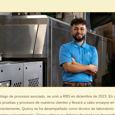
ólogo de procesos asociado, se unió a RBS en diciembre de 2023. En 
s pruebas y procesos de nuestros clientes y llevará a cabo ensayos en 
ecientemente, Quincy se ha desempeñado como técnico de laboratorio 
tos e investigación. Quincy obtuvo su diploma de grado en desarroll