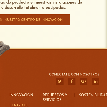
eas de producto en nuestras instalaciones de
 para facilitar la limpieza de líneas de
ertura de la cámara principal de mezclado
n y desarrollo totalmente equipadas.
onados por el sistema de mezclado para la
an en el lugar
EN NUESTRO CENTRO DE INNOVACIÓN
tros durante el proceso permite a los
do continuo en tiempo real
CONECTATE CON NOSOTROS
INNOVACIÓN
REPUESTOS Y
SOSTENIBILIDA
SERVICIOS
CENTRO DE