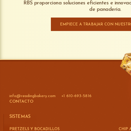
RBS proporciona soluciones eficientes e innov
de panadería.
EMPIECE A TRABAJAR CON NUEST
info@readingbakery.com
+1 610-693-5816
CONTACTO
SISTEMAS
PRETZELS Y BOCADILLOS
CHIP 