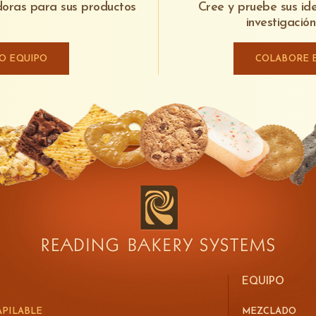
adoras para sus productos
Cree y pruebe sus id
Conexiones sanitarias de desconexión rápida
Controles locales de dos manos para la ap
investigació
ingredientes líquido
Botones de parada de emergencia proporci
Todos los componentes de mezclado se lav
seguridad del operador
RO EQUIPO
COLABORE 
La supervisión de las tendencias de paráme
operadores entender el proceso de mezcla
CONOCER MÁS ACERCA DE SAFESHIELD
EQUIPO
APILABLE
MEZCLADO