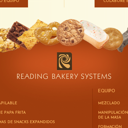
RO EQUIPO
COLABORE 
EQUIPO
APILABLE
MEZCLADO
E PAPA FRITA
MANIPULACIÓN
DE LA MASA
MAS DE SNACKS EXPANDIDOS
FORMACIÓN