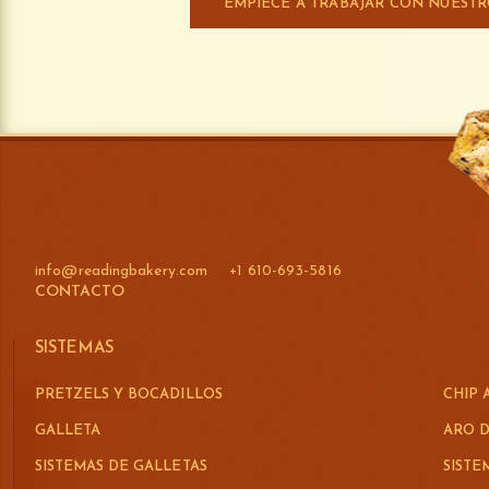
EMPIECE A TRABAJAR CON NUEST
info@readingbakery.com
+1 610-693-5816
CONTACTO
SISTEMAS
PRETZELS Y BOCADILLOS
CHIP 
GALLETA
ARO D
SISTEMAS DE GALLETAS
SISTE