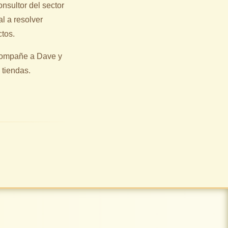
consultor del sector
l a resolver
tos.
compañe a Dave y
 tiendas.