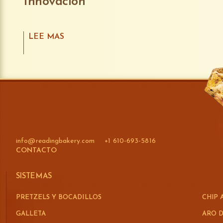
Innovación
LEE MAS
info@readingbakery.com
+1 610-693-5816
CONTACTO
SISTEMAS
PRETZELS Y BOCADILLOS
CHIP 
GALLETA
ARO D