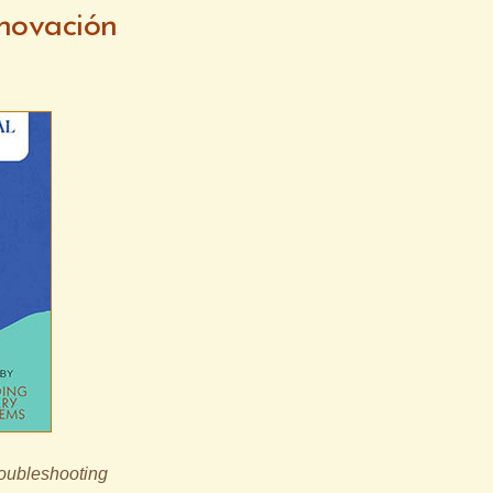
nnovación
oubleshooting