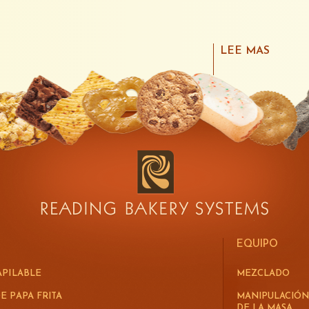
LEE MAS
EQUIPO
APILABLE
MEZCLADO
E PAPA FRITA
MANIPULACIÓN
DE LA MASA