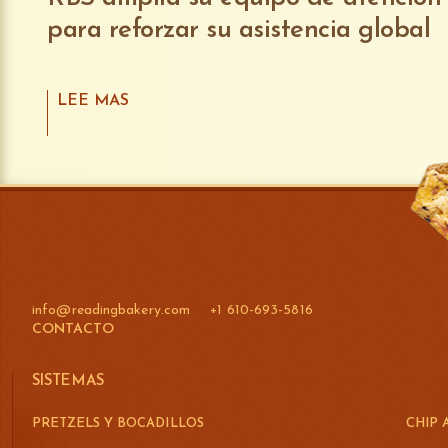
para reforzar su asistencia global
LEE MAS
info@readingbakery.com
+1 610-693-5816
CONTACTO
SISTEMAS
PRETZELS Y BOCADILLOS
CHIP 