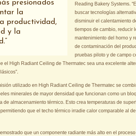
ás presionados
Reading Bakery Systems. “Es
ntar la
buscar tecnologías alternat
 la productividad,
disminuir el calentamiento d
tiempos de cambio, reducir l
d y la
mantenimiento del horno y re
d.
de contaminación del produc
pruebas piloto y de campo c
e el High Radiant Ceiling de Thermatec sea una excelente alter
lásicos”.
misión utilizado en High Radiant Ceiling de Thermatec se comb
neles minerales de mayor densidad que funcionan como un bloq
a de almacenamiento térmico. Esto crea temperaturas de superf
 permitiendo que el techo térmico irradie calor comparable al d
demostrado que un componente radiante más alto en el proces