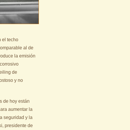
 el techo
comparable al de
produce la emisión
icorrosivo
eiling de
costoso y no
os de hoy están
ara aumentar la
la seguridad y la
ki, presidente de