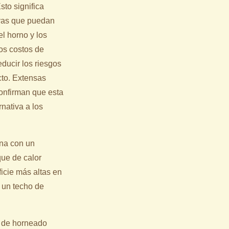
to significa
ivas que puedan
el horno y los
os costos de
ducir los riesgos
to. Extensas
onfirman que esta
nativa a los
ina con un
ue de calor
icie más altas en
e un techo de
o de horneado