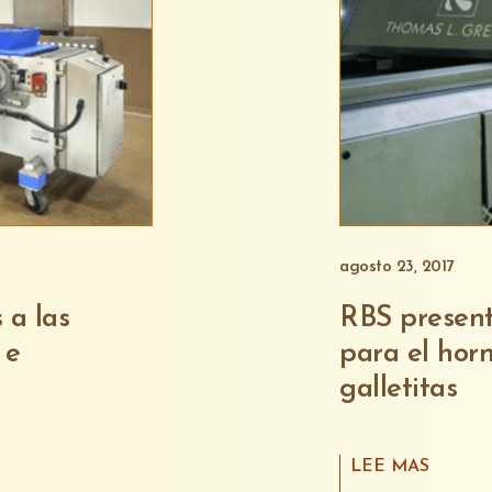
agosto 23, 2017
 a las
RBS present
 e
para el hor
galletitas
LEE MAS