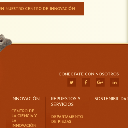
ados
EN NUESTRO CENTRO DE INNOVACIÓN
CONECTATE CON NOSOTROS
INNOVACIÓN
REPUESTOS Y
SOSTENIBILIDA
SERVICIOS
CENTRO DE
LA CIENCIA Y
DEPARTAMENTO
LA
DE PIEZAS
INNOVACIÓN