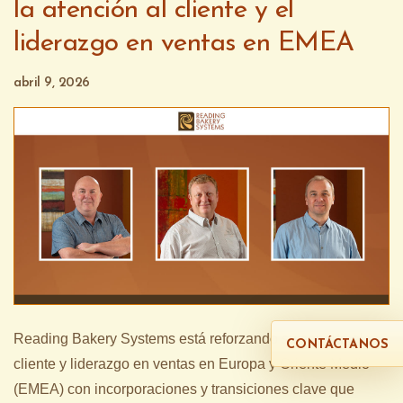
la atención al cliente y el
liderazgo en ventas en EMEA
abril 9, 2026
Reading
Bakery
Systems
está
reforzando
su
soporte
al
CONTÁCTANOS
cliente
y
liderazgo
en
ventas
en
Europa
y
Oriente
Medio
(
EMEA
)
con
incorporaciones
y
transiciones
clave
que