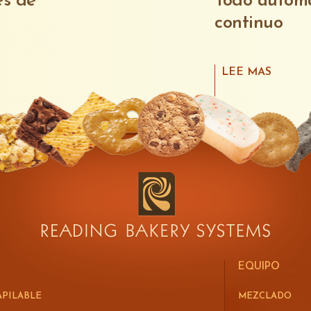
es de
Todo automa
continuo
LEE MAS
EQUIPO
APILABLE
MEZCLADO