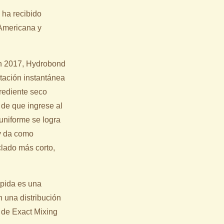
 ha recibido
 Americana y
n 2017, Hydrobond
tación instantánea
grediente seco
 de que ingrese al
uniforme se logra
 y da como
lado más corto,
ápida es una
 una distribución
 de Exact Mixing