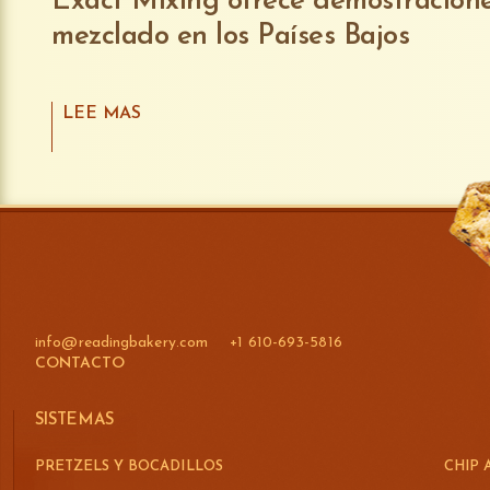
Exact Mixing ofrece demostracion
mezclado en los Países Bajos
LEE MAS
info@readingbakery.com
+1 610-693-5816
CONTACTO
SISTEMAS
PRETZELS Y BOCADILLOS
CHIP 