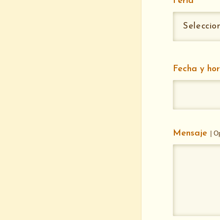
Feria
Seleccio
Fecha y ho
Mensaje
| O