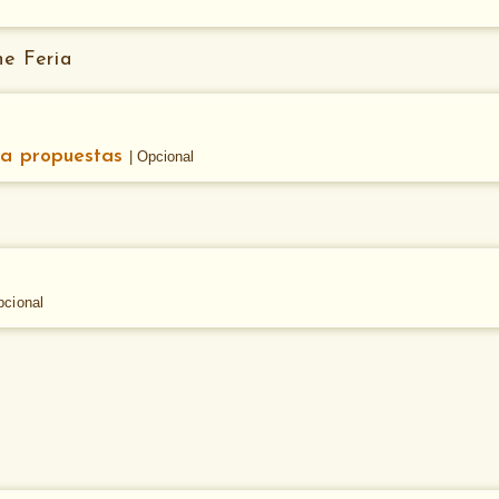
ne Feria
ra propuestas
| Opcional
pcional